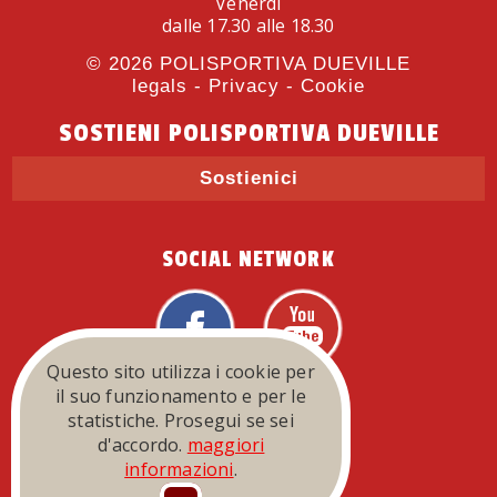
Venerdì
dalle 17.30 alle 18.30
© 2026
POLISPORTIVA DUEVILLE
legals
-
Privacy
-
Cookie
SOSTIENI POLISPORTIVA DUEVILLE
Sostienici
SOCIAL NETWORK
Questo sito utilizza i cookie per
FEDERAZIONI
il suo funzionamento e per le
statistiche. Prosegui se sei
d'accordo.
maggiori
informazioni
.