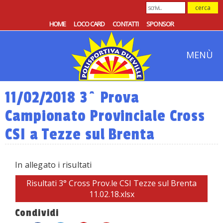
HOME
LOCO CARD
CONTATTI
SPONSOR
MENÙ
11/02/2018 3^ Prova
Campionato Provinciale Cross
CSI a Tezze sul Brenta
In allegato i risultati
Risultati 3° Cross Prov.le CSI Tezze sul Brenta
11.02.18.xlsx
Condividi